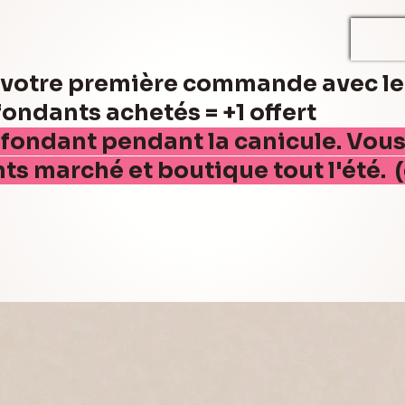
r votre première commande avec l
ndants achetés = +1 offert
 fondant pendant la canicule. Vou
nts marché et boutique tout l'été. 