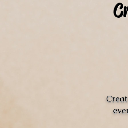
C
Creat
even