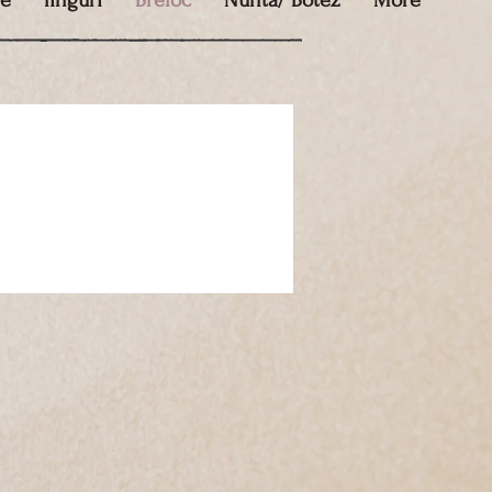
te
linguri
Breloc
Nunta/ Botez
More