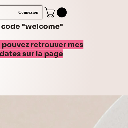
Connexion
e code "welcome"
s pouvez retrouver mes
(dates sur la page