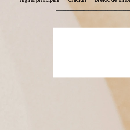
Pagina principala
Crăciun
Breloc de umo