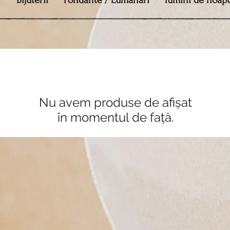
r
Bijuterii
Fondante / Lumanari
lumini de noap
Nu avem produse de afișat
în momentul de față.