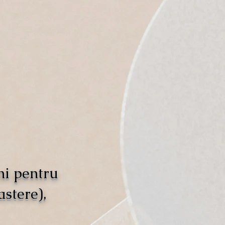
ni pentru
astere),