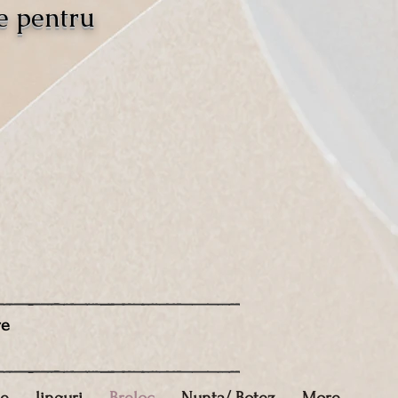
e pentru
re